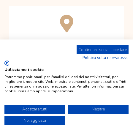
Come raggiungerci
Continuare senza accettare
Politica sulla riservatezza
Via Don Luigi Ceccato, 3/a
Utilizziamo i cookie
31010 FONTE (TV)
Potremmo posizionarli per l'analisi dei dati dei nostri visitatori, per
migliorare il nostro sito Web, mostrare contenuti personalizzati e offrirti
un'esperienza di navigazione eccezionale. Per ulteriori informazioni sui
cookie utilizziamo aprire le impostazioni.
Avvia il navigatore
Accettare tutti
Negare
No, aggiusta
Go
to