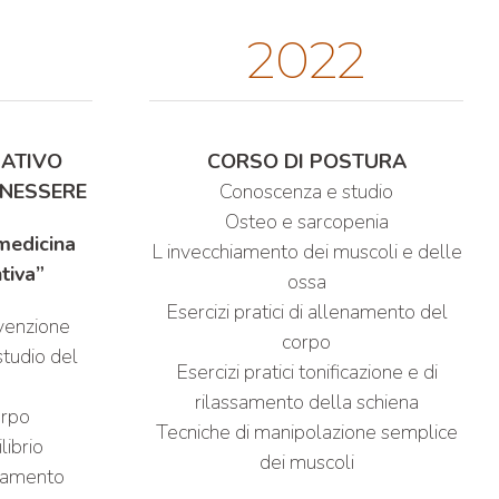
2022
MATIVO
CORSO DI POSTURA
ENESSERE
Conoscenza e studio
Osteo e sarcopenia
medicina
L invecchiamento dei muscoli e delle
tiva”
ossa
Esercizi pratici di allenamento del
evenzione
corpo
studio del
Esercizi pratici tonificazione e di
rilassamento della schiena
orpo
Tecniche di manipolazione semplice
librio
dei muscoli
inamento