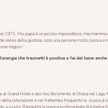
el 1971. Mio papà è un piccolo imprenditore, mia mamma una
nde senso della giustizia, sono una persona molto curiosa e 
ne migliori “.
’energia che trasmetti è positiva e fai del bene anche a
age al Grand Hotel e des Iles Borommès di Stresa nel Lago 
 della ristorazione e nel frattempo frequento la scuola di e
o a scuola. Raggiunta la licenza professionale di estetica fac