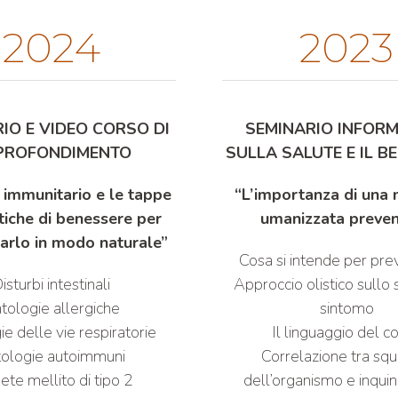
2024
2023
IO E VIDEO CORSO DI
SEMINARIO INFOR
PROFONDIMENTO
SULLA SALUTE E IL B
 immunitario e le tappe
“L’importanza di una 
tiche di benessere per
umanizzata preven
brarlo in modo naturale”
Cosa si intende per pr
isturbi intestinali
Approccio olistico sullo 
tologie allergiche
sintomo
e delle vie respiratorie
Il linguaggio del c
ologie autoimmuni
Correlazione tra squi
ete mellito di tipo 2
dell’organismo e inqu