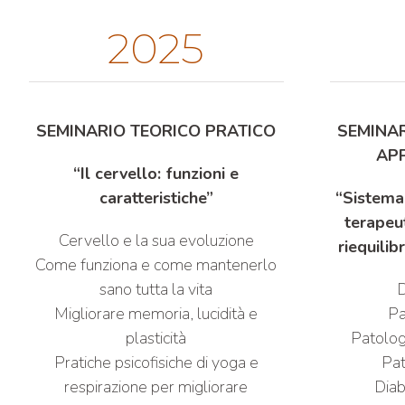
2025
SEMINARIO TEORICO PRATICO
SEMINAR
AP
“Il cervello: funzioni e
caratteristiche”
“Sistema
terapeu
Cervello e la sua evoluzione
riequili
Come funziona e come mantenerlo
sano tutta la vita
D
Migliorare memoria, lucidità e
Pa
plasticità
Patologi
Pratiche psicofisiche di yoga e
Pat
respirazione per migliorare
Diab