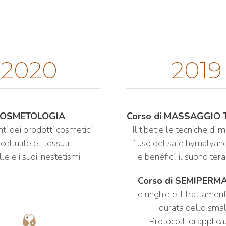
2020
2019
OSMETOLOGIA
Corso di
MASSAGGIO 
ti dei prodotti cosmetici
Il tibet e le tecniche di 
cellulite e i tessuti
L’ uso del sale hymalyan
le e i suoi inestetismi
e benefici, il suono ter
Corso di
SEMIPERM
Le unghie e il trattamen
durata dello sma
Protocolli di applic