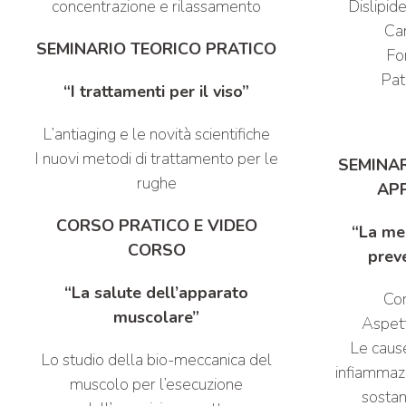
concentrazione e rilassamento
Dislipid
Car
SEMINARIO TEORICO PRATICO
Fo
Pat
“I trattamenti per il viso”
L’antiaging e le novità scientifiche
I nuovi metodi di trattamento per le
SEMINAR
rughe
AP
CORSO PRATICO E VIDEO
“La med
CORSO
prev
“La salute dell’apparato
Com
muscolare”
Aspett
Le cause
Lo studio della bio-meccanica del
infiammaz
muscolo per l’esecuzione
sostan