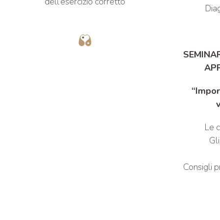
dell’esercizio corretto
Dia
SEMINAR
AP
“Impor
v
Le c
Gli
Consigli p