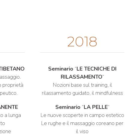
2018
TIBETANO
Seminario
“
LE TECNICHE DI
massaggio.
RILASSAMENTO
“
o proprietà
Nozioni base sul training, il
apeutico.
rilassamento guidato, il mindfulness
ANENTE
Seminario
“
LA PELLE
“
to a lunga
Le nuove scoperte in campo estetico
lto
Le rughe e il massaggio coreano per
azione
il viso