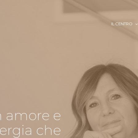
IL CENTRO
on amore e
nergia che