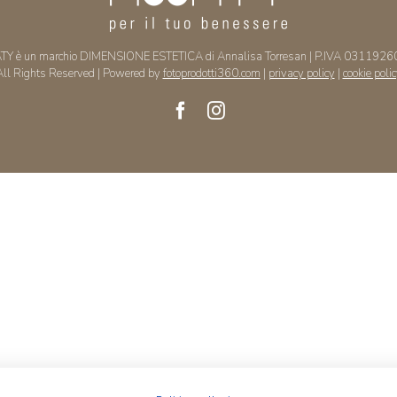
Y è un marchio DIMENSIONE ESTETICA di Annalisa Torresan | P.IVA 031192
All Rights Reserved | Powered by
fotoprodotti360.com
|
privacy policy
|
cookie poli
Facebook
Instagram