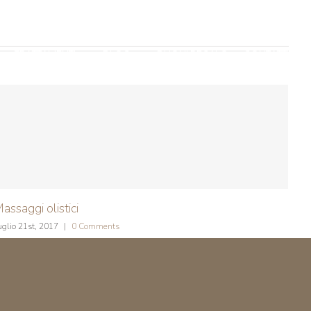
TRATTAMENTI
BLOG
BUONI REGALO
CONTATTI
assaggi olistici
uglio 21st, 2017
|
0 Comments