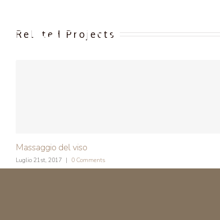
Skip
to
content
Related Projects
Massaggio del viso
Luglio 21st, 2017
|
0 Comments