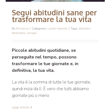
Segui abitudini sane per
trasformare la tua vita
By
Annalisa
|
Categories:
Lavoro interiore
|
Tags:
abitudini
,
benessere
,
consigli
Piccole abitudini quotidiane, se
perseguite nel tempo, possono
trasformare le tue giornate e, in
definitiva, la tua vita.
La vita è la somma di tutte le tue giornate,
quindi inizia da lì. È vero che tutti abbiamo
giornate più o meno
Leggi articolo