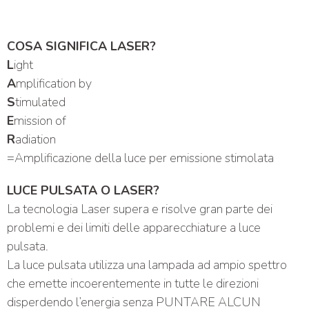
COSA SIGNIFICA LASER?
L
ight
A
mplification by
S
timulated
E
mission of
R
adiation
=Amplificazione della luce per emissione stimolata
LUCE PULSATA O LASER?
La tecnologia Laser supera e risolve gran parte dei
problemi e dei limiti delle apparecchiature a luce
pulsata.
La luce pulsata utilizza una lampada ad ampio spettro
che emette incoerentemente in tutte le direzioni
disperdendo l’energia senza PUNTARE ALCUN